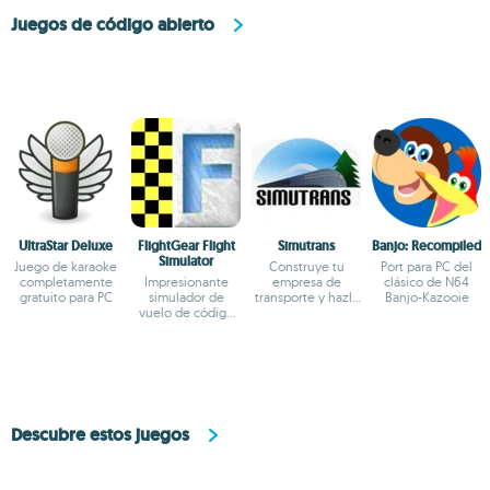
Juegos de código abierto
UltraStar Deluxe
FlightGear Flight
Simutrans
Banjo: Recompiled
Simulator
Juego de karaoke
Construye tu
Port para PC del
completamente
Impresionante
empresa de
clásico de N64
gratuito para PC
simulador de
transporte y hazla
Banjo-Kazooie
vuelo de código
rentable
abierto
Descubre estos juegos