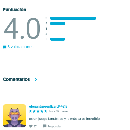
Puntuación
4.0
5
4
3
2
1
5 valoraciones
Comentarios
elegantgreenlizard44218
hace 10 meses
es un juego fantástico y la música es increíble
27
Responder