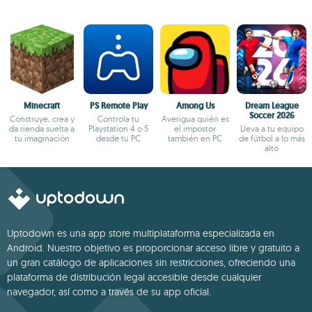
Minecraft
PS Remote Play
Among Us
Dream League
Soccer 2026
Construye, crea y
Controla tu
Averigua quién es
da rienda suelta a
Playstation 4 o 5
el impostor
Lleva a tu equipo
tu imaginación
desde tu PC
también en PC
de fútbol a lo más
alto
Uptodown es una app store multiplataforma especializada en
Android. Nuestro objetivo es proporcionar acceso libre y gratuito a
un gran catálogo de aplicaciones sin restricciones, ofreciendo una
plataforma de distribución legal accesible desde cualquier
navegador, así como a través de su app oficial.