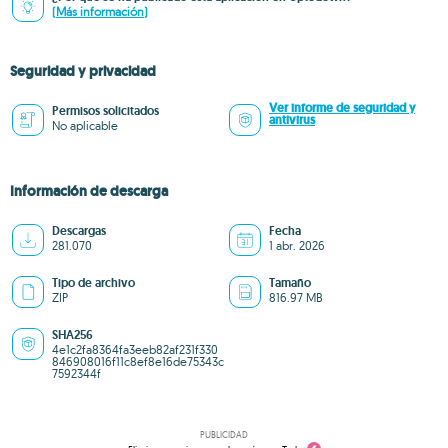
(Más información)
Seguridad y privacidad
Ver informe de seguridad y
Permisos solicitados
antivirus
No aplicable
Información de descarga
Descargas
Fecha
281.070
1 abr. 2026
Tipo de archivo
Tamaño
ZIP
816.97 MB
SHA256
4e1c2fa8364fa3eeb82af231f330
846908016f11c8ef8e16de75343c
7592344f
PUBLICIDAD