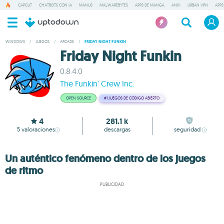
CAPCUT
CHATBOTS CON IA
MANUS
MALWAREBYTES
APPS DE MANGA
ANKI
URBAN VPN
APPS
WINDOWS
/
JUEGOS
/
ARCADE
/
FRIDAY NIGHT FUNKIN
Friday Night Funkin
0.8.4.0
The Funkin' Crew Inc.
OPEN SOURCE
#1
JUEGOS DE CÓDIGO ABIERTO
4
281.1 k
5
valoraciones
descargas
seguridad
Un auténtico fenómeno dentro de los juegos
de ritmo
PUBLICIDAD