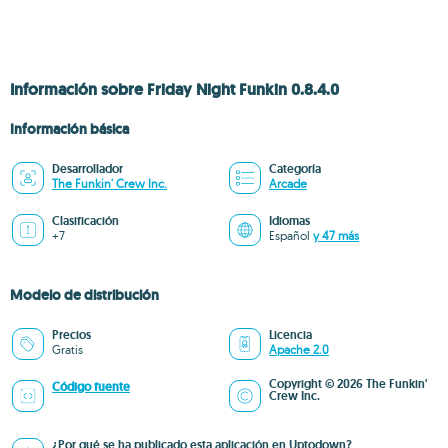
Información sobre Friday Night Funkin 0.8.4.0
Información básica
Desarrollador
Categoría
The Funkin' Crew Inc.
Arcade
Clasificación
Idiomas
+7
Español
y 47 más
Modelo de distribución
Precios
Licencia
Gratis
Apache 2.0
Copyright © 2026 The Funkin'
Código fuente
Crew Inc.
¿Por qué se ha publicado esta aplicación en Uptodown?