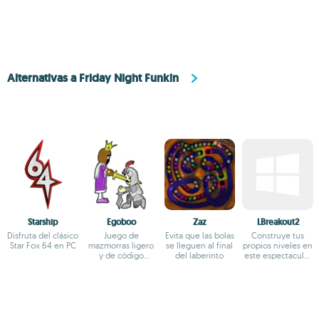
Alternativas a Friday Night Funkin
Starship
Egoboo
Zaz
LBreakout2
Disfruta del clásico
Juego de
Evita que las bolas
Construye tus
Star Fox 64 en PC
mazmorras ligero
se lleguen al final
propios niveles en
y de código
del laberinto
este espectacular
abierto
Arkanoid